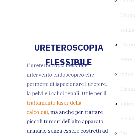
Chiru
Urolo
senza
Tumor
URETEROSCOPIA
Pene
FLESSIBILE
L’ureteroscopia flessibile,
video
intervento endoscopico che
permette di ispezionare l'uretere,
Plasm
la pelvi e i calici renali. Utile per il
trattamento laser della
Video
calcolosi,
ma anche per trattare
Prost
piccoli tumori dell'alto apparato
urinario senza essere costretti ad
Int