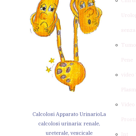
Chiru
Urolo
senza
Tumor
Pene
video
Plasm
Video
Calcolosi Apparato Urinario
La
Prost
calcolosi urinaria: renale,
ureterale, vescicale
Int