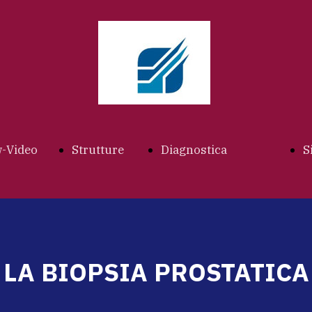
w-Video
Strutture
Diagnostica
S
x
Index
Index
LA BIOPSIA PROSTATICA
rologo
STUDIO
Ecografia