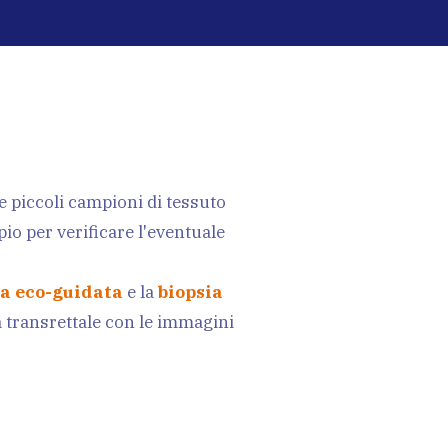
Renale
La Prostatite
Deficit
Dolore
Calcolosi
Erettile
re piccoli campioni di tessuto
io per verificare l'eventuale
testicolare
Apparato
IPP o
ca eco-guidata
e la
biopsia
a transrettale con le immagini
Cause e
Urinario
Malattia di L