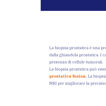
per 
Lapa
La biopsia prostatica è una pr
dalla ghiandola prostatica. I 
presenza di cellule tumorali.
in U
La biopsia prostatica può esser
prostatica fusion
.
La biopsia
MRI per migliorare la precisio
Chir