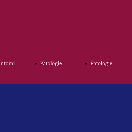
intomi
Patologie
Patologie
Index
Urologiche
Andrologiche
Colica
Index
Index