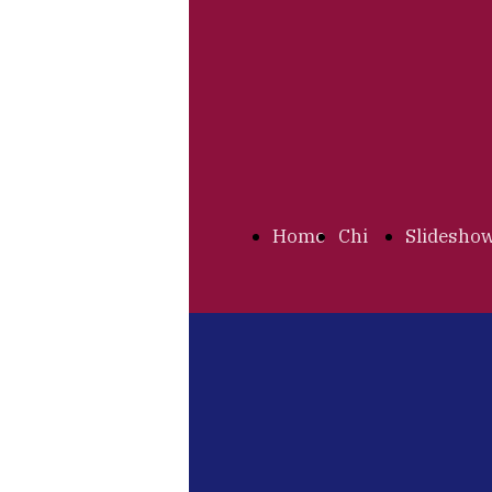
Home
Chi
Slidesho
Page
siamo
Inde
Un U