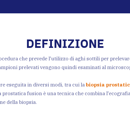
Amico
Urologica
DEFINIZIONE
roscopia
Andrologica
ocedura che prevede l'utilizzo di aghi sottili per preleva
campioni prelevati vengono quindi esaminati al microscop
rologia
Cistoscopia
e eseguita in diversi modi, tra cui la
biopsia prostati
 prostatica fusion è una tecnica che combina l'ecografi
ne della biopsia.
urgia
diagnostica