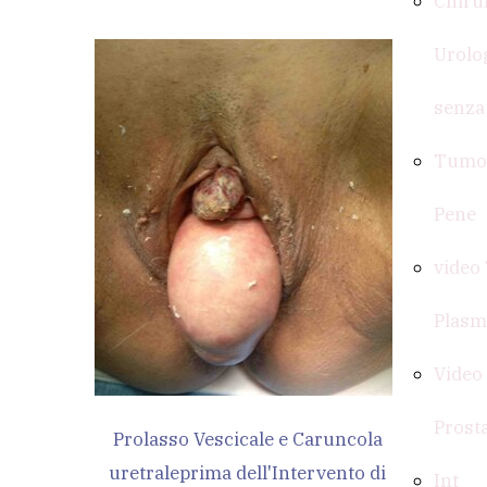
Chiru
Urolo
senza
Tumor
Pene
video
Plasm
Video
Prost
Prolasso Vescicale e Caruncola
uretrale
prima dell'Intervento di
Int