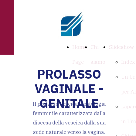
Home
Chi
Slideshow-
Page
siamo
Index
PROLASSO
Un Ur
VAGINALE -
per A
GENITALE
Il prolasso vescicale patologia
Lapar
femminile caratterizzata dalla
in Uro
discesa della vescica dalla sua
sede naturale verso la vagina.