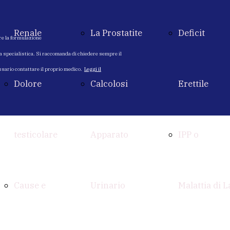
Renale
La Prostatite
Deficit
re la formulazione
ta specialistica. Si raccomanda di chiedere sempre il
essario contattare il proprio medico.
Leggi il
Dolore
Calcolosi
Erettile
testicolare
Apparato
IPP o
Cause e
Urinario
Malattia di L