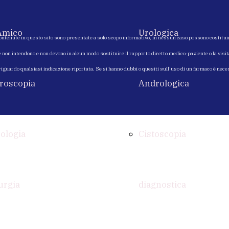
Amico
Urologica
ontenute in questo sito sono presentate a solo scopo informativo, in nessun caso possono costitui
e non intendono e non devono in alcun modo sostituire il rapporto diretto medico-paziente o la visi
 riguardo qualsiasi indicazione riportata. Se si hanno dubbi o quesiti sull'uso di un farmaco è nec
roscopia
Andrologica
rologia
Cistoscopia
urgia
diagnostica