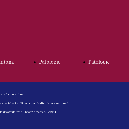
intomi
Patologie
Patologie
Index
Urologiche
Andrologiche
re la formulazione
ta specialistica. Si raccomanda di chiedere sempre il
essario contattare il proprio medico.
Leggi il
Colica
Index
Index