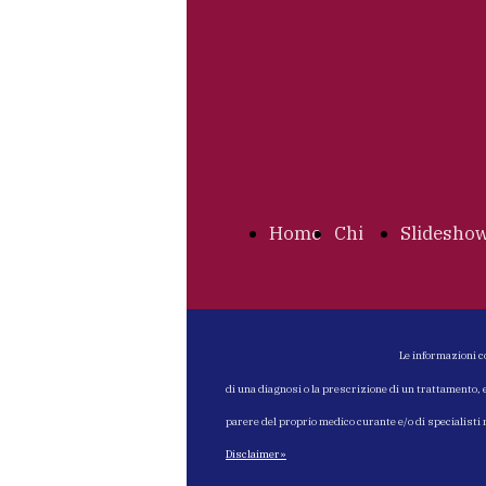
Home
Chi
Slidesho
Page
siamo
Inde
Le informazioni c
di una diagnosi o la prescrizione di un trattamento, 
parere del proprio medico curante e/o di specialisti
Un U
Disclaimer»