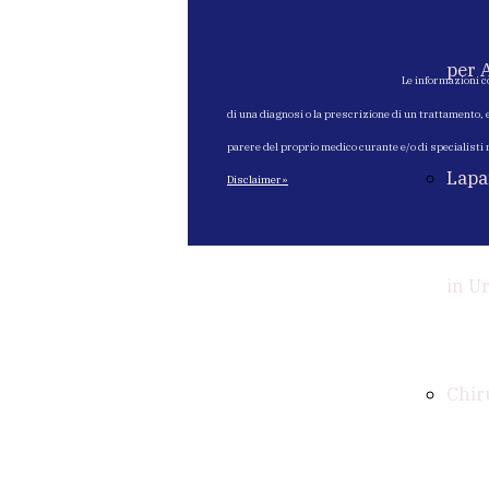
per 
Le informazioni c
di una diagnosi o la prescrizione di un trattamento, 
parere del proprio medico curante e/o di specialisti
Lapa
Disclaimer»
in U
Chir