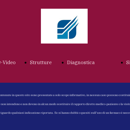
w-Video
Strutture
Diagnostica
S
x
Index
Index
ontenute in questo sito sono presentate a solo scopo informativo, in nessun caso possono costitui
e non intendono e non devono in alcun modo sostituire il rapporto diretto medico-paziente o la visi
 riguardo qualsiasi indicazione riportata. Se si hanno dubbi o quesiti sull'uso di un farmaco è nec
rologo
STUDIO
Ecografia